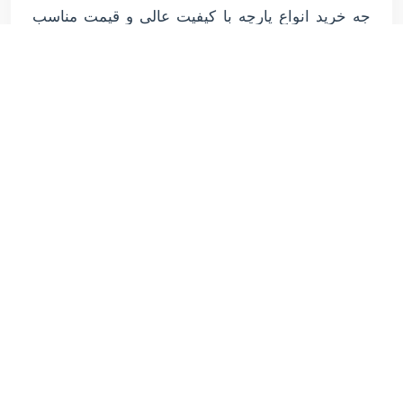
جه خرید انواع پارچه با کیفیت عالی و قیمت مناسب
می توانید از سه طریق تلفنی ، آنلاین و سایت و
همچنین حضور در دفتر ما خرید خود را انجام بدهید.
همکاران ما در مجموعه آماده هستند که پاسخگوی هر
گونه سوال شما در باره قیمت و استعلام رنگ و
موجودی باشند.
خرید از ما هم به نفع شماست و هم به سود ما.
این مطلب را با دوستان خود به
اشتراک بگذارید