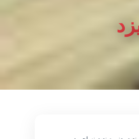
زد
 صنعت یعنی صنعت نساجی در