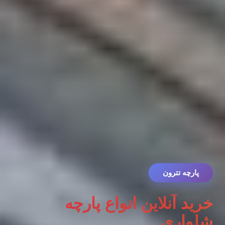
پارچه تترون
خرید آنلاین انواع پارچه
شلواری