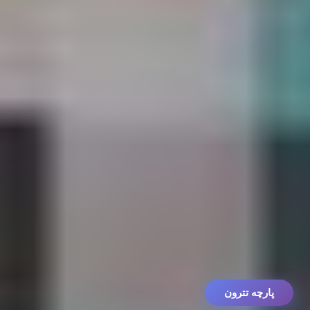
پارچه تترون